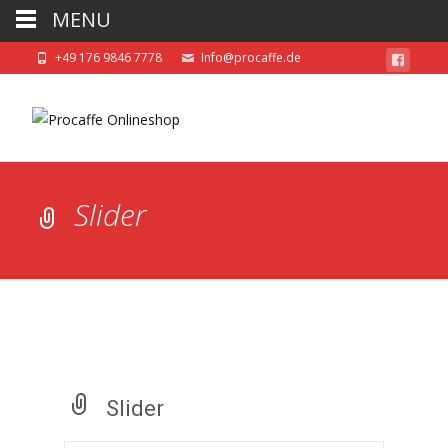
MENU
+49 176 9846 7778
Info@procaffe.de
Slider
Slider