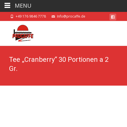
MENU
+49 176 9846 7778
Info@procaffe.de
Tee „Cranberry“ 30 Portionen a 2
Gr.